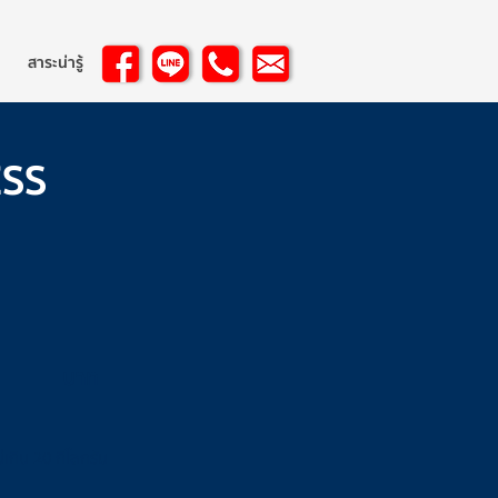
สาระน่ารู้
ESS
ศ
บาท
่เกิน 20 กิโลกรัม