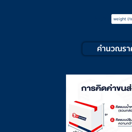
น้ำหนัก
คำนวณรา