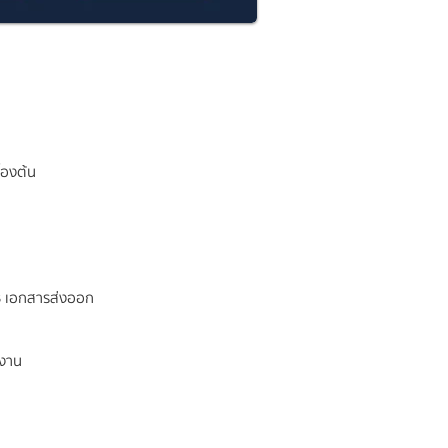
้องต้น
WB เอกสารส่งออก
กงาน