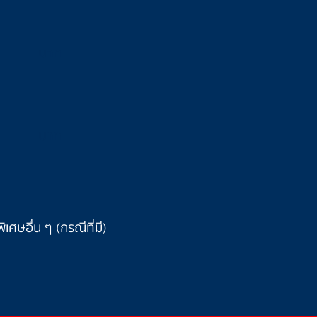
บาท
บาท
เศษอื่น ๆ (กรณีที่มี)