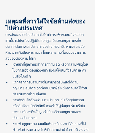
เหตุผลที่ควรใส่ใจข้อห้ามส่งของ
ไปต่างประเทศ
การส่งของไปต่างประเทศไม่ใช่แค่การแพ็กของแล้วส่งออก
เท่านั้น แต่ยังต้องปฏิบัติตามกฎระเบียบของศุลกากรทั้ง
ประเทศต้นทางและปลายทางอย่างเคร่งครัด หากละเลยข้อ
ห้าม อาจเกิดปัญหาตามมา โดยผลกระทบที่พบบ่อยจากการ
ส่งของต้องห้าม ได้แก่
เจ้าหน้าที่ศุลกากรทำการกักกัน ยึด หรือทำลายพัสดุโดย
ไม่มีการแจ้งเตือนล่วงหน้า ส่งผลให้เสียทั้งสินค้าและค่า
ขนส่งไปฟรี ๆ
หากศุลกากรปลายทางไม่สามารถรับพัสดุได้ตาม
กฎหมาย สินค้าจะถูกตีกลับมาที่ผู้ส่ง ซึ่งอาจมีค่าใช้จ่าย
เพิ่มเติมจากค่าขนส่งเดิม
การส่งสินค้าต้องห้ามบางประเภท เช่น วัตถุอันตราย
หรือสินค้าละเมิดลิขสิทธิ์ อาจทำให้ผู้ส่งถูกปรับ หรือใน
บางกรณีอาจถึงขั้นถูกดำเนินคดีตามกฎหมายของ
ประเทศปลายทาง
หากพัสดุถูกตรวจสอบเป็นพิเศษเนื่องจากมีสิ่งของที่ไม่
ผ่านข้อกำหนด อาจทำให้เกิดความล่าช้าในการจัดส่ง ส่ง