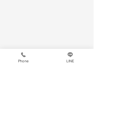
Phone
LINE
Comments
แพ็คแบบไหน ใช่สำหรับคุณ
Write a comment...
ใบสุทธินํากลับ ยกเ