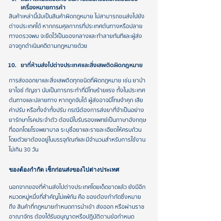
เครื่องหมายการค้า
สินค้าเหล่านี้นับเป็นสินค้าผิดกฎหมาย ไม่สามารถขนส่งไปยัง
ต่างประเทศได้ หากกรมศุลกากรที่ประเทศต้นทางหรือปลาย
ทางตรวจพบ จะยึดไว้เป็นของกลางและทำลายทันที และผู้ส่ง
อาจถูกดำเนินคดีตามกฎหมายด้วย
ยาที่ห้ามส่งไปต่างประเทศ และสิ่งเสพติดผิดกฎหมาย
การส่งออกยาและสิ่งเสพติดทุกชนิดที่ผิดกฎหมาย เช่น ยาบ้า 
ยาไอซ์ กัญชา นับเป็นการกระทำที่มีโทษร้ายแรง ทั้งในประเทศ
ต้นทางและปลายทาง หากถูกจับได้ ผู้ส่งอาจมีโทษจำคุก เสีย
ค่าปรับ หรือทั้งจำทั้งปรับ กรณีต้องการส่งยาที่จำเป็นอย่าง
ยารักษาโรคประจำตัว ต้องมีใบรับรองแพทย์เป็นภาษาอังกฤษ
ที่ออกโดยโรงพยาบาล ระบุชื่อยาและรายละเอียดให้ครบถ้วน 
โดยตัวยาต้องอยู่ในบรรจุภัณฑ์และมีจำนวนสำหรับการใช้งาน
ไม่เกิน 30 วัน
ของต้องกำกัด เช็กก่อนส่งของไปต่างประเทศ
นอกจากของที่ห้ามส่งไปต่างประเทศโดยเด็ดขาดแล้ว ยังมีอีก
หมวดหมู่หนึ่งที่สำคัญไม่แพ้กัน คือ ของต้องกำกัด ซึ่งหมาย
ถึง สินค้าที่กฎหมายกำหนดการนำเข้า ส่งออก หรือผ่านราช
อาณาจักร ต้องได้รับอนุญาตหรือปฏิบัติตามข้อกำหนด