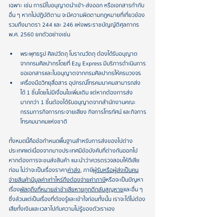
เฉพาะ เช่น การมีใบอนุญาตนำเข้า-ส่งออก หรือเอกสารกำกับ
อื่น ๆ หากไม่ปฏิบัติตาม จะมีความผิดตามกฎหมายที่เกี่ยวข้อง 
รวมถึงมาตรา 244 และ 246 แห่งพระราชบัญญัติศุลกากร 
พ.ศ. 2560 ยกตัวอย่างเช่น
พระพุทธรูป ศิลปวัตถุ โบราณวัตถุ ต้องได้รับอนุญาต
จากกรมศิลปากร โดยที่ Ezy Express มีบริการดำเนินการ
ขอเอกสารและใบอนุญาตจากกรมศิลปากรให้ครบวงจร
เครื่องมือวิทยุสื่อสาร อุปกรณ์โทรคมนาคม สามารถส่ง
ได้ 1 ชิ้นโดยไม่มีเงื่อนไขเพิ่มเติม แต่หากต้องการส่ง
มากกว่า 1 ชิ้น ต้องได้รับอนุญาตจากสำนักงานคณะ
กรรมการกิจการกระจายเสียง กิจการโทรทัศน์ และกิจการ
โทรคมนาคมแห่งชาติ
ทั้งหมดนี้คือข้อกำหนดพื้นฐานสำหรับการส่งของไปต่าง
ประเทศ แต่เนื่องจากบางประเทศมีข้อบังคับที่ต่างกันออกไป 
หากต้องการจะขนส่งสินค้า แนะนำว่าควรตรวจสอบให้ดีเสีย
ก่อน ไม่ว่าจะเป็นเรื่องราคา
ค่าส่ง
, ภาษี
 ผู้รับหรือผู้ส่งเป็นคน
จ่าย
 สินค้ามีมูลค่าเท่าไหร่ถึงต้องจ่ายค่าภาษี
 หรือจะเป็นปัญหา
เรื่อง
พัสดุถึงที่หมายล่าช้า
 เสียหาย
 ถูกตีกลับ
 สูญหาย
 และอื่น ๆ 
ซึ่งล้วนแต่เป็นเรื่องที่ต้องรู้และเข้าใจก่อนทั้งนั้น เราจะได้ไม่ต้อง
เสียทั้งเงินและเวลาไปกับความไม่รู้ของตัวเราเอง