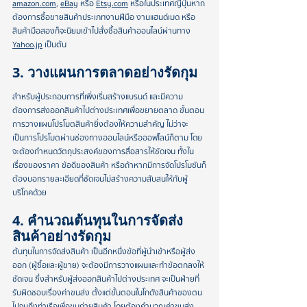
amazon.com
, 
eBay
 หรือ 
Etsy.com
 หรือในประเทศญี่ปุ่นหาก
ต้องการซื้อขายสินค้าประเภทงานฝีมือ งานแฮนด์เมด หรือ
สินค้ามือสองก็จะนิยมเข้าไปสั่งซื้อสินค้าออนไลน์ผ่านทาง 
Yahoo.jp
 เป็นต้น
3. วางแผนการตลาดอย่างรัดกุม
สำหรับผู้ประกอบการที่เพิ่งเริ่มสร้างแบรนด์ และมีความ
ต้องการส่งออกสินค้าไปต่างประเทศเพื่อขยายตลาด ขั้นตอน
การวางแผนโปรโมตสินค้ายิ่งต้องให้ความสำคัญ ไม่ว่าจะ
เป็นการโปรโมตผ่านช่องทางออนไลน์หรือออฟไลน์ก็ตาม โดย
จะต้องกำหนดวัตถุประสงค์ของการสื่อสารให้ชัดเจน ทั้งใน
เรื่องของราคา ข้อดีของสินค้า หรือถ้าหากมีการจัดโปรโมชันก็
ต้องบอกรายละเอียดที่ชัดเจนไม่สร้างความสับสนให้กับผู้
บริโภคด้วย
4. คำนวณต้นทุนในการจัดส่ง
สินค้าอย่างรัดกุม
ต้นทุนในการจัดส่งสินค้า เป็นอีกหนึ่งข้อที่ผู้นำเข้าหรือผู้ส่ง
ออก (ผู้ซื้อและผู้ขาย) จะต้องมีการวางแผนและทำข้อตกลงให้
ชัดเจน ซึ่งสำหรับผู้ส่งออกสินค้าไปต่างประเทศ จะเป็นฝ่ายที่
รับผิดชอบเรื่องค่าขนส่ง ตั้งแต่ขั้นตอนในโกดังสินค้าของตน
ไปจนถึงท่าเรือเพื่อขนถ่ายสินค้า โดยต้องคำนวณค่าขนส่ง