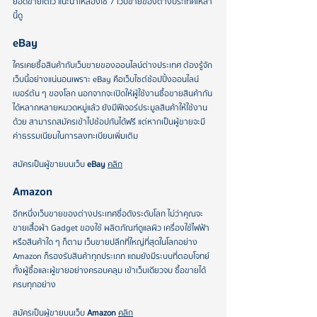
ยอดขายโตไว แนะนำให้ลองใช้ 7 เว็บขายของต่างประเทศเหล่า
นี้ดู
eBay 
ใครเคยซื้อสินค้ากับเว็บขายของออนไลน์ต่างประเทศ ต้องรู้จัก
เว็บนี้อย่างแน่นอนเพราะ eBay คือเว็บไซต์ช้อปปิ้งออนไลน์
เบอร์ต้น ๆ ของโลก นอกจากจะเปิดให้ผู้ใช้งานซื้อขายสินค้ากัน
ได้หลากหลายหมวดหมู่แล้ว ยังมีฟีเจอร์ประมูลสินค้าให้ใช้งาน
ด้วย สามารถสมัครเข้าไปช้อปกันได้ฟรี แต่หากเป็นผู้ขายจะมี
ค่าธรรมเนียมในการลงทะเบียนเพิ่มเติม
สมัครเป็นผู้ขายบนเว็บ 
eBay
คลิก
Amazon 
อีกหนึ่งเว็บขายของต่างประเทศชื่อดังระดับโลก ไม่ว่าคุณจะ
ขายเสื้อผ้า Gadget ของใช้ ผลิตภัณฑ์ดูแลผิว เครื่องใช้ไฟฟ้า 
หรือสินค้าใด ๆ ก็ตาม เว็บขายปลีกที่ใหญ่ที่สุดในโลกอย่าง 
Amazon ก็รองรับสินค้าทุกประเภท แถมยังมีระบบที่ตอบโจทย์
ทั้งผู้ซื้อและผู้ขายอย่างครอบคลุม เข้าเว็บเดียวจบ ซื้อขายได้
ครบทุกอย่าง
สมัครเป็นผู้ขายบนเว็บ 
Amazon
คลิก