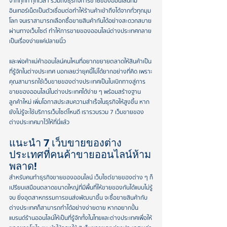
จากทุกที่ ทุกเวลา รวมถึงธุรกิจการขายของออนไลน์ที่มี
อินเทอร์เน็ตเป็นตัวเชื่อมต่อทำให้ร้านค้าเข้าถึงได้จากทั่วทุกมุม
โลก จนเราสามารถเลือกซื้อขายสินค้ากันได้อย่างสะดวกสบาย
ผ่านทางเว็บไซต์ ทำให้การขายของออนไลน์ต่างประเทศกลาย
เป็นเรื่องง่ายแค่ปลายนิ้ว
และพ่อค้าแม่ค้าออนไลน์คนไหนที่อยากขยายตลาดให้สินค้าเป็น
ที่รู้จักในต่างประเทศ บอกเลยว่ายุคนี้ไม่ได้ยากอย่างที่คิด เพราะ
คุณสามารถใช้เว็บขายของต่างประเทศเป็นใบเบิกทางสู่การ
ขายของออนไลน์ในต่างประเทศได้ง่าย ๆ พร้อมสร้างฐาน
ลูกค้าใหม่ เพิ่มโอกาสประสบความสำเร็จในธุรกิจให้สูงขึ้น หาก
ยังไม่รู้จะใช้บริการเว็บไซต์ไหนดี เรารวบรวม 7 เว็บขายของ
ต่างประเทศมาไว้ให้ที่นี่แล้ว
แนะนำ 7 เว็บขายของต่าง
ประเทศที่คนค้าขายออนไลน์ห้าม
พลาด!
สำหรับคนทำธุรกิจขายของออนไลน์ เว็บไซต์ขายของต่าง ๆ ก็
เปรียบเสมือนตลาดขนาดใหญ่ที่มีพื้นที่ให้ขายของกันได้แบบไม่รู้
จบ ยิ่งอุตสาหกรรมการขนส่งพัฒนาขึ้น จะซื้อขายสินค้ากับ
ต่างประเทศก็สามารถทำได้อย่างง่ายดาย หากอยากปั้น
แบรนด์ร้านออนไลน์ให้เป็นที่รู้จักทั้งในไทยและต่างประเทศเพื่อให้